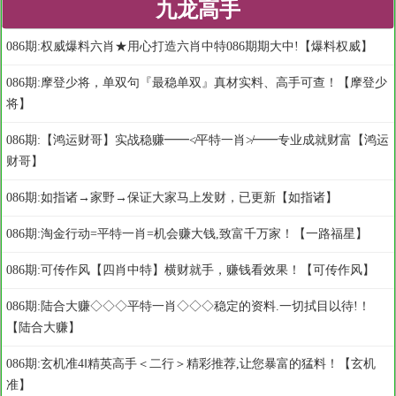
九龙高手
086期:权威爆料六肖★用心打造六肖中特086期期大中!【爆料权威】
086期:摩登少将，单双句『最稳单双』真材实料、高手可查！【摩登少
将】
086期:【鸿运财哥】实战稳赚━━≮平特一肖≯━━专业成就财富【鸿运
财哥】
086期:如指诸→家野→保证大家马上发财，已更新【如指诸】
086期:淘金行动=平特一肖=机会赚大钱,致富千万家！【一路福星】
086期:可传作风【四肖中特】横财就手，赚钱看效果！【可传作风】
086期:陆合大赚◇◇◇平特一肖◇◇◇稳定的资料.一切拭目以待!！
【陆合大赚】
086期:玄机准4‖精英高手＜二行＞精彩推荐,让您暴富的猛料！【玄机
准】