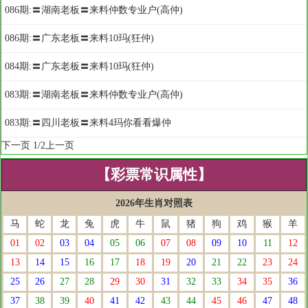
086期:〓湖南老板〓来料仲数专业户(高仲)
086期:〓广东老板〓来料10玛(狂仲)
084期:〓广东老板〓来料10玛(狂仲)
083期:〓湖南老板〓来料仲数专业户(高仲)
083期:〓四川老板〓来料4玛你看看爆仲
下一页
1/2
上一页
【彩票常识属性】
2026年生肖对照表
马
蛇
龙
兔
虎
牛
鼠
猪
狗
鸡
猴
羊
01
02
03
04
05
06
07
08
09
10
11
12
13
14
15
16
17
18
19
20
21
22
23
24
25
26
27
28
29
30
31
32
33
34
35
36
37
38
39
40
41
42
43
44
45
46
47
48