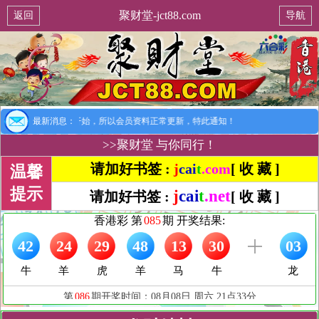
聚财堂-jct88.com
返回
导航
提示：8月1日开始，所以会员资料正常更新，特此通知！
最新消息：
>>聚财堂 与你同行！
请加好书签 :
j
cai
t
.com
[ 收 藏 ]
温馨
提示
j
cai
t
.net
请加好书签 :
[ 收 藏 ]