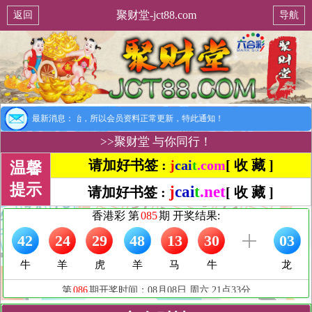
聚财堂-jct88.com
返回
导航
示：8月1日开始，所以会员资料正常更新，特此通知！
最新消息：
>>聚财堂 与你同行！
请加好书签 :
j
cai
t
.com
[ 收 藏 ]
温馨
提示
j
cai
t
.net
请加好书签 :
[ 收 藏 ]