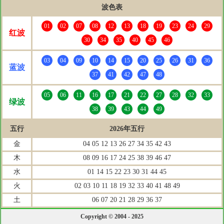
波色表
01
02
07
08
12
13
18
19
23
24
29
红波
30
34
35
40
45
46
03
04
09
10
14
15
20
25
26
31
36
蓝波
37
41
42
47
48
05
06
11
16
17
21
22
27
28
32
33
绿波
38
39
43
44
49
五行
2026年五行
金
04 05 12 13 26 27 34 35 42 43
木
08 09 16 17 24 25 38 39 46 47
水
01 14 15 22 23 30 31 44 45
火
02 03 10 11 18 19 32 33 40 41 48 49
土
06 07 20 21 28 29 36 37
Copyright © 2004 - 2025